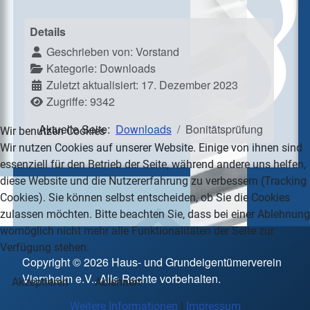
Details
Geschrieben von:
Vorstand
Kategorie:
Downloads
Zuletzt aktualisiert: 17. Dezember 2023
Zugriffe: 9342
Aktuelle Seite:
Downloads
Bonitätsprüfung
Wir benutzen Cookies
Wir nutzen Cookies auf unserer Website. Einige von ihnen sind
essenziell für den Betrieb der Seite, während andere uns helfen,
diese Website und die Nutzererfahrung zu verbessern (Tracking
Cookies). Sie können selbst entscheiden, ob Sie die Cookies
zulassen möchten. Bitte beachten Sie, dass bei einer Ablehnung
womöglich nicht mehr alle Funktionalitäten der Seite zur
Verfügung stehen.
Copyright © 2026 Haus- und Grundeigentümerverein
Viernheim e.V.. Alle Rechte vorbehalten.
Akzeptieren
Ablehnen
Weitere Informationen
|
Impressum