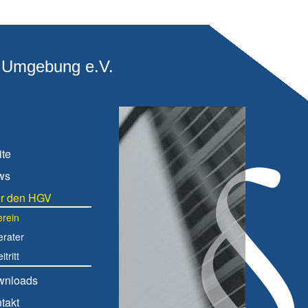
d Umgebung e.V.
ite
ws
r den HGV
erein
erater
itritt
wnloads
takt