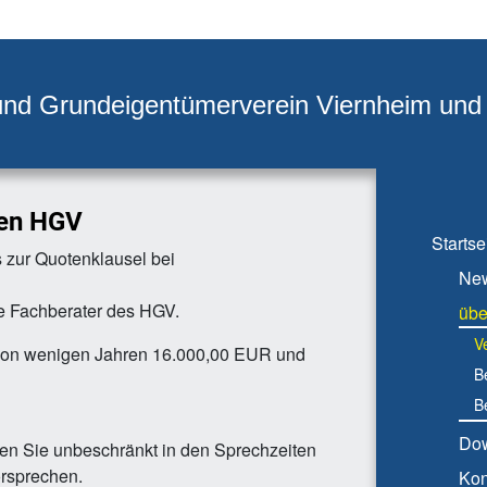
und Grundeigentümerverein Viernheim un
den HGV
Startse
 zur Quotenklausel bei
Ne
e Fachberater des HGV.
übe
V
lb von wenigen Jahren 16.000,00 EUR und
B
Be
Do
en Sie unbeschränkt in den Sprechzeiten
orsprechen.
Kon