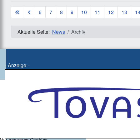
Beiträge
6
7
8
9
10
11
12
13
1
Aktuelle Seite:
News
Archiv
- Anzeige -