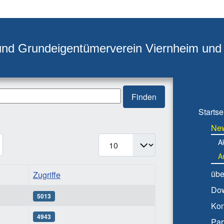
und Grundeigentümerverein Viernheim un
Finden
Startse
Ne
Anzeige #
Ak
A
übe
Zugriffe
Do
5013
Kon
4943
Par