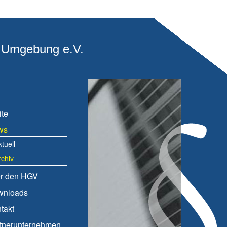
d Umgebung e.V.
ite
ws
tuell
rchiv
r den HGV
wnloads
takt
tnerunternehmen